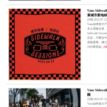
Vans Side
索城市新地
日期:2023-07-
Vans始终致
本土滑板社群，
Sidewalk 
宗旨，不断在
滑板赛事。继2
29日降再临...
[
Vans Side
顾
日期:2023-07-
Vans始终致