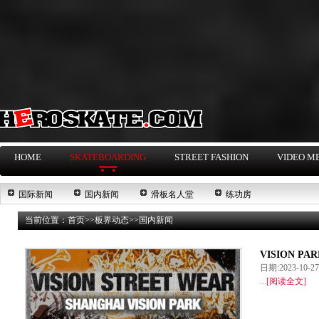
HOME
SKATEBOARDING
STREET FASHION
VIDEO M
国际新闻
国内新闻
滑板名人堂
练功房
当前位置：
首页
>>
板界动态
>>
国内新闻
VISION 
日期:2023-10-
...
[阅读全文]