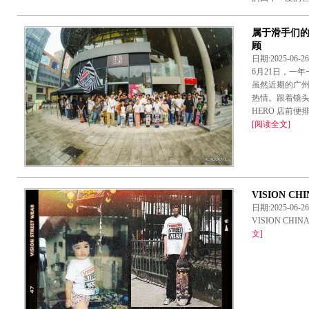
属于滑手们的狂欢
顾
日期:2025-06-
6月21日，一年
虽然近期的广
热情。跟着镜
HERO 店前便排期
[阅读全文]
VISION CH
日期:2025-06-
VISION CHIN
文]