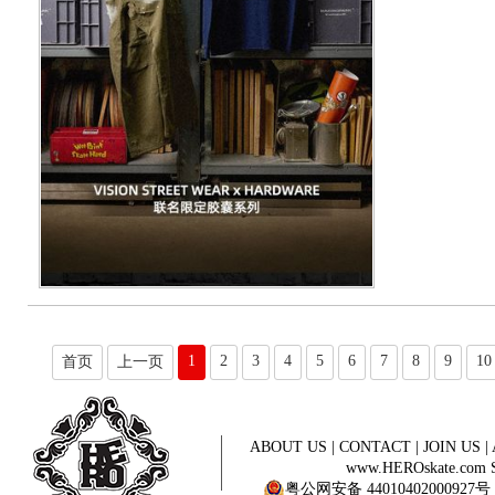
1
2
3
4
5
6
7
8
9
10
首页
上一页
ABOUT US
|
CONTACT
|
JOIN US
|
www.HEROskate.com Sinc
粤公网安备 44010402000927号