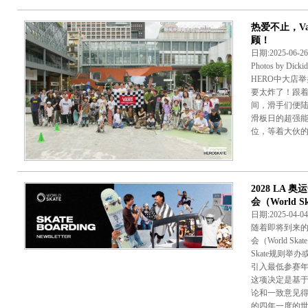
热爱不止，Va
顾！
日期:2025-06-
Photos by D
HERO中大店
要太炸了！跟
间，滑手们便
滑板日的超强能
位，等着大伙的亮
2028 LA
会（World
日期:2025-04-
随着即将到来的
会（World S
Skate规则举
引入最低参赛年
这项决定是基
论和一致意见
的四年一度的世界