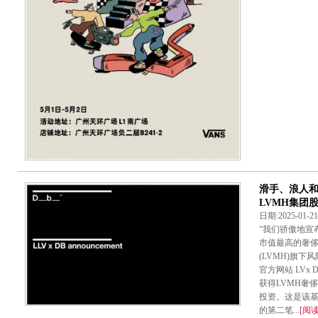
滑手、浪人和
LVMH集团
日期:2025-01-
“我们骄傲地宣
市值最高的奢侈
(LVMH)旗下
官方网站 LVx D
获得LVMH奢侈
投资。这是该基金
的第二笔...
[阅