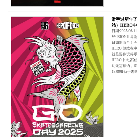
滑手过新年了！2
站）HERO中
日期:2025-06-
🎙️VISIO
日如期而至！今
HERO 继续
就是要你玩得尽兴！
HERO中大店
动无需预约，直接
18:00🔴新手趣味