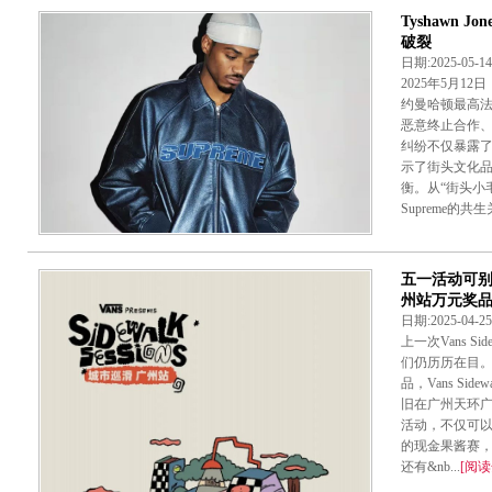
​Tyshawn 
破裂
日期:2025-05-
2025年5月12日
约曼哈顿最高法
恶意终止合作、
纠纷不仅暴露了
示了街头文化
衡。从“街头小毛孩
Supreme的共生
五一活动可别
州站万元奖
日期:2025-04-
上一次Vans Si
们仍历历在目
品，Vans Sid
旧在广州天环广场
活动，不仅可
的现金果酱赛
还有&nb...
[阅读