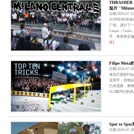
THRASHE
短片 "Milano 
日期:2026-07-
SUPREME
广场，进行了一
Casper，Ca
手，将所有定做
文]
Filipe M
日期:2026-07-
来自巴西的Fili
业滑手，但他在
己的道路，将
SLS裁判们的高度
Spot to S
日期:2026-07-