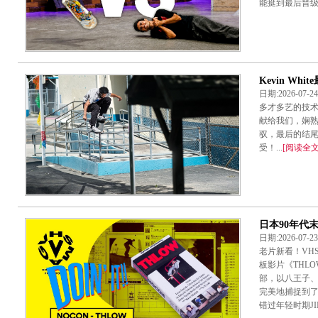
能挺到最后晋级下
Kevin Whi
日期:2026-07-
多才多艺的技术型
献给我们，娴
驭，最后的结
受！...
[阅读全文
日本90年代末
日期:2026-07-
老片新看！VHS
板影片《THL
部，以八王子
完美地捕捉到了
错过年轻时期JI