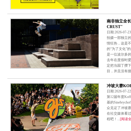
南非独立全长滑
CRUST"
日期:2026-07-
拍摄一部独立
情狂热，这是
的“为了文化”的行
是一位波尔多
去年在度假时
定把当园丁攒
目，并且没有接受Mo
冲坡大赛KOFF
日期:2026-07-
第12届年度Koff R
基的Sinebrych
众见证了冲坡赛
在社交媒体看
程吧！...
[阅读全