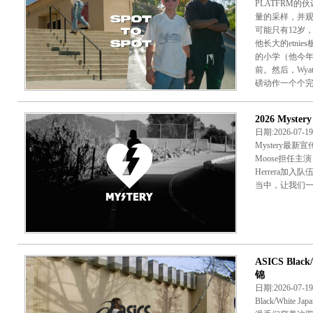
PLATFRM的伙
量的采样，并
可能只有12岁
他长大的etni
的小学（他今年
前。然后，Wy
磅动作一个个完成
2026 Myster
日期:2026-07-
Mystery最新
Moose担任主演，并
Herrera加入
当中，让我们一起
ASICS Blac
锦
日期:2026-07-
Black/White