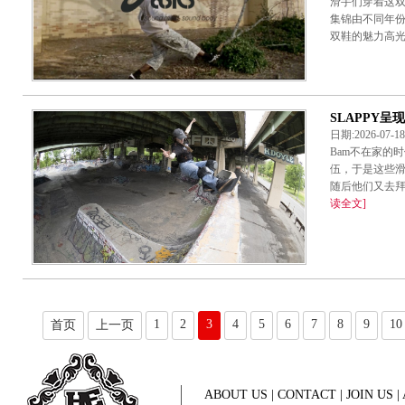
滑手们穿着这
集锦由不同年
双鞋的魅力高光时
SLAPPY呈现滑板
日期:2026-07-
Bam不在家的
伍，于是这些
随后他们又去拜
读全文]
1
2
3
4
5
6
7
8
9
10
首页
上一页
ABOUT US
|
CONTACT
|
JOIN US
|