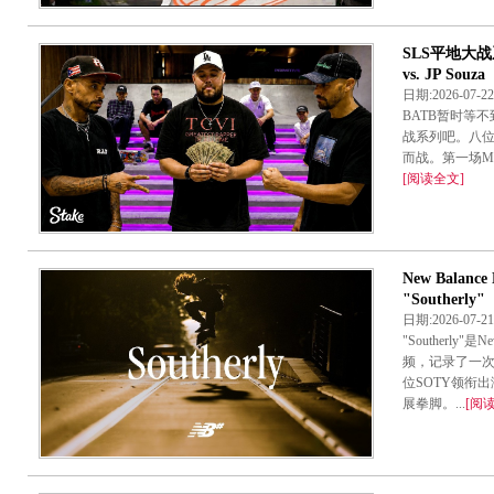
SLS平地大战系
vs. JP Souza
日期:2026-07-
BATB暂时等
战系列吧。八
而战。第一场Manny
[阅读全文]
New Balan
"Southerly"
日期:2026-07-
"Southerly"
频，记录了一
位SOTY领衔出
展拳脚。...
[阅