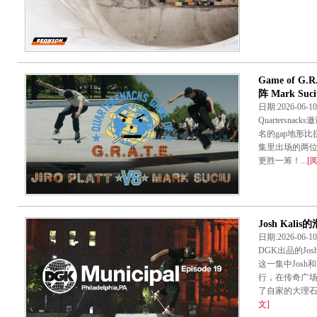
Game of G.
阵 Mark Suci
日期:2026-06-
Quartersn
名的gap地形
集里出场的两位滑手是
更胜一筹！...
[
Josh Kali
日期:2026-06-
DGK出品的Jos
这一集中Jos
行，在传奇广
了自家的大理石
文]