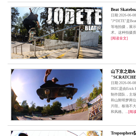
Beat Skat
日期:2026-06-
"J*DETE"
等地拍摄，展示
术。这种拍摄质
[阅读全文]
山下京之助
"SCRATCH
日期:2026-06-
IREC是由Eric
制作团队，主
和山附明梦两
片段。板场不
和风格。...
[阅
Tropospher