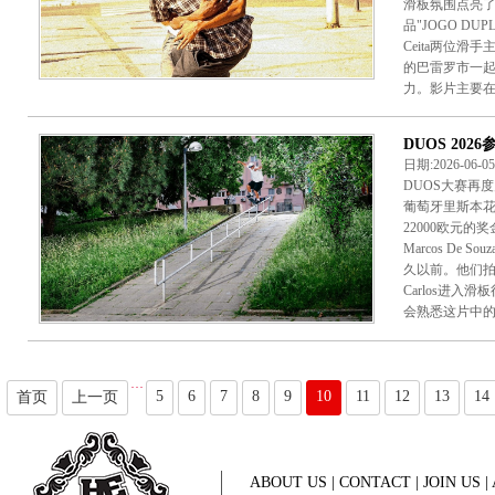
滑板氛围点亮
品"JOGO DUPL
Ceita两位
的巴雷罗市一
力。影片主要在里
DUOS 2026参
日期:2026-06-
DUOS大赛再
葡萄牙里斯本花
22000欧元的奖金
Marcos De
久以前。他们拍摄的"
Carlos进
会熟悉这片中的配
···
5
6
7
8
9
10
11
12
13
14
首页
上一页
ABOUT US
|
CONTACT
|
JOIN US
|