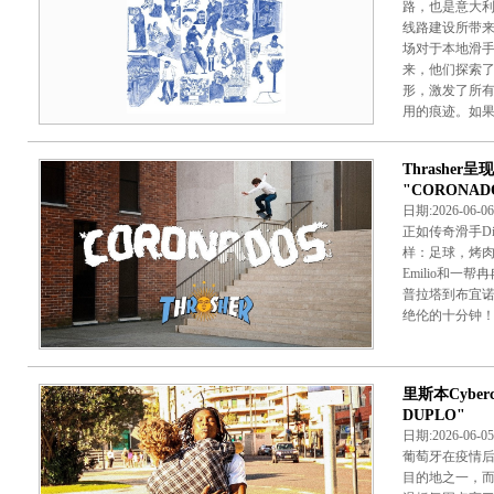
路，也是意大
线路建设所带
场对于本地滑
来，他们探索了
形，激发了所
用的痕迹。如果你
Thrashe
"CORONAD
日期:2026-06-
正如传奇滑手Die
样：足球，烤肉，滑
Emilio和
普拉塔到布宜
绝伦的十分钟！.
里斯本Cyber
DUPLO"
日期:2026-06-
葡萄牙在疫情
目的地之一，而里