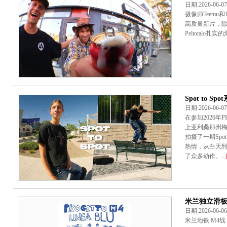
日期:2026-06-
摄像师Teemu和
高质量新片，除了O
Peltotalo扎
Spot to Spo
日期:2026-06-
在参加2026年P
上亚利桑那州梅萨
拍摄了一期Spot
热情，从白天
了众多动作。...
米兰独立滑板影
日期:2026-06-
米兰地铁 ‌M4