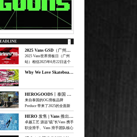
HEADLINE
>
2025 Vans GSD（广州站），6月22日来···
2025 Vans世界滑板日（广州
站）相信2025年6月22日这个
周末一定让人难忘Vans世界滑
Why We Love Skateboarding···
板日（广州站）要来了！跟你
约在 HERO 中大店一起狂欢带
上你的狠招来瓜分万元奖金礼
品
HEROGOODS丨泰国 Preduce 2025···
来自泰国的OG滑板品牌
Preduce 带来了2025的全面新
品，包括板面和配件，接下来
HERO 发售 | Vans 推出 Curren ···
看看都有什么好货。Preduce
卓越工艺 源远“硫”长Vans 携手
TRK：SUEA SINGHA
职业滑手、Vans 滑手团队核心
KRATING RAD series灵感来
成员 Curren Caples 发布首款个
自泰国文化中象征强大能量的