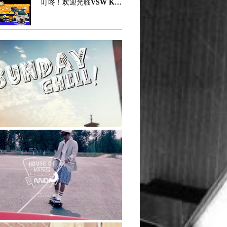
叮咚！欢迎光临VSW KIDS夏日「图案游戏厅」
人签名鞋 CURREN，以卓越硫
4 种动物：SUEA、SINGHA、
化工艺诠释纯粹滑板基因。自
KRATING、RAD, 分别对应
品牌创立以来，硫化鞋款一直
虎、狮、牛与龙的泰国神像。
是 Vans 的核心所在，凭借其
全黑板面搭配复杂的手绘风
优秀的抓地力、卓越的板感以
格，简洁且具有深沉的力量
及可靠的支撑力，成就了 Vans
感。Preduce T
滑板鞋的代代相传。如今，全
新的 CURREN 将凭借焕新升
级的制作