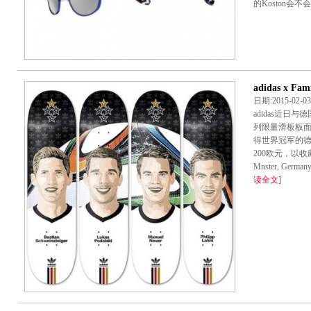
的Koston会不
adidas x F
日期:2015-02-
adidas近日与德
列限量滑板板
得世界冠军的
200欧元，以收藏为佳
Mnster, Germany j
读全文]