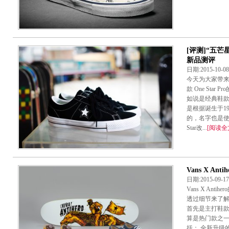
[评测]“五芒星的
新品测评
日期:2015-10-
今天为大家带来C
款 One Sta
如说是经典鞋款的
是根据诞生于19
的，名字也是使用了
Star改...
[阅读全
Vans X An
日期:2015-09-
Vans X An
透过细节来了解一
首先是主打鞋
算是热门款之
括： 全新升级的