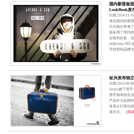
国内新晋板面品
LookBook发
日期:2014-11-
来自国内的新晋板
日为我们带来了
面采用了简约的
合恰到好处，在两
sk8jerem
手转型到品牌主理
祉兴发布独立
日期:2014-08-
Justice旗
滑手独有的生
产品作为品牌
首系主打英伦
请关注。...
[阅