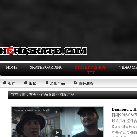
HOME
SKATEBOARDING
STREET FASHION
VIDEO M
板鞋
服饰
滑板产品
街头潮流
当前位置：
首页
>>
产品资讯
>>
滑板产品
Diamond x H
日期:2016-02-
最近几年流行
Diamond x
的每个细节都