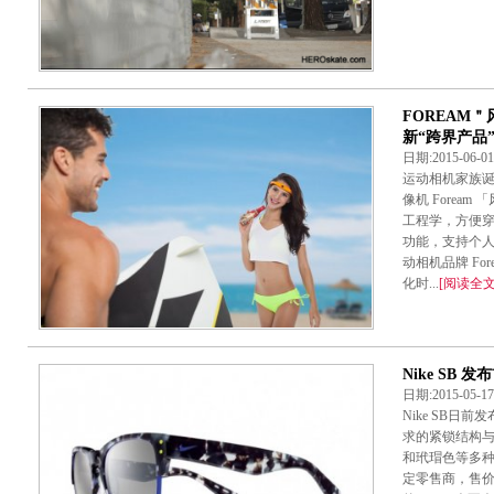
FOREAM
新“跨界产品
日期:2015-06-
运动相机家族诞
像机 Foream
工程学，方便穿
功能，支持个人网络
动相机品牌 Fo
化时...
[阅读全文
Nike SB 
日期:2015-05-
Nike SB日
求的紧锁结构
和玳瑁色等多种配
定零售商，售价为