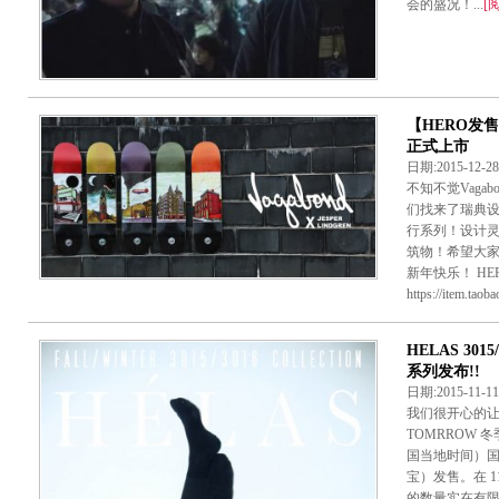
会的盛况！...
[
【HERO发售
正式上市
日期:2015-12-
不知不觉Vaga
们找来了瑞典设计师
行系列！设计
筑物！希望大
新年快乐！ H
https://item.taoba
HELAS 301
系列发布!!
日期:2015-11-
我们很开心的让大家知
TOMRROW 冬
国当地时间）国内
宝）发售。在 1
的数量实在有