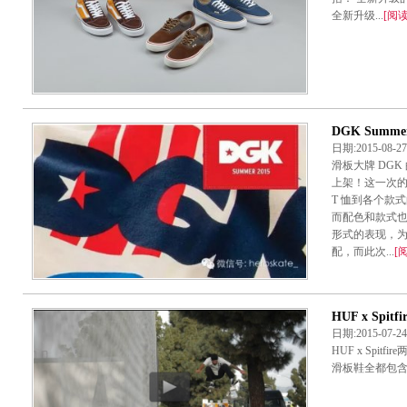
全新升级...
[阅
DGK Sum
日期:2015-08-
滑板大牌 DGK 
上架！这一次
T 恤到各个款
而配色和款式
形式的表现，
配，而此次...
[
HUF x Spitfir
日期:2015-07-
HUF x Spi
滑板鞋全都包含