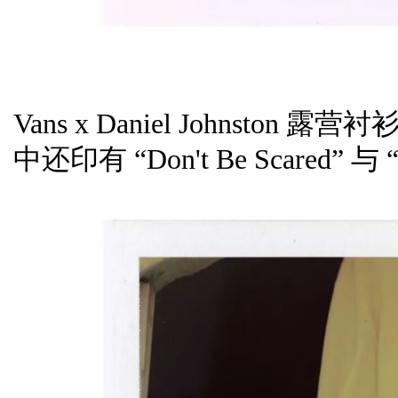
Vans x Daniel Johns
中还印有 “Don't Be Scared” 与