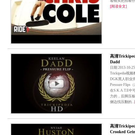
着镜头把招看仔细,
[阅读全文]
高清Trickiped
Dadd
日期:2013-10-
Trickiped
DGK黑人职业滑手
Pressure 
在S.K.A.T
力的，后脚压
侧边找压翻的...
高清Trickiped
Crooked Grin