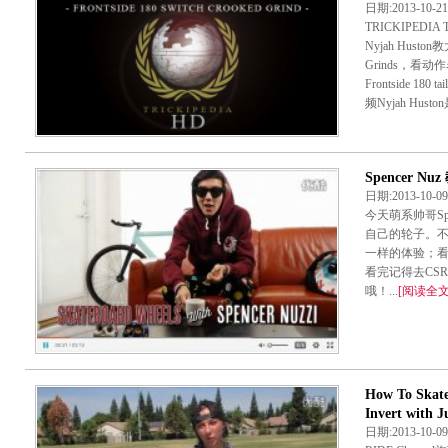
日期:2013-10
TRICKIPED
Nyjah Huston教大
Grinds，
Frontside 1
频Nyjah Hust
Spencer 
日期:2013-10-
今天萌系帅哥Spe
自己的轮子。
一样的体验；
看完记得去CS
哦！...
[阅读全文
How To Ska
Invert with J
日期:2013-10-