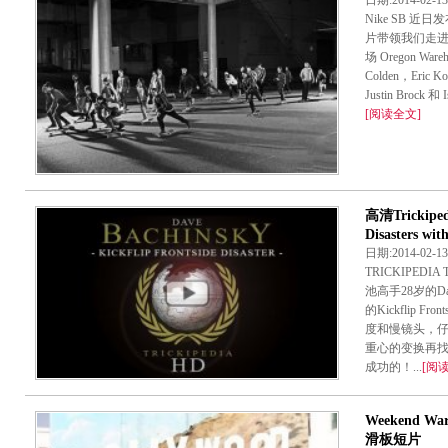
日期:2014-02-
Nike SB 
片带领我们走进了
场 Oregon Wa
Colden，Eric K
Justin Brock 和
[阅读全文]
高清Trickiped
Disasters wit
日期:2014-02-
TRICKIPED
池高手28岁的Da
的Kickflip F
度和慢镜头，仔细研
重心的变换再
成功的！...
[阅
Weekend Warr
滑板短片