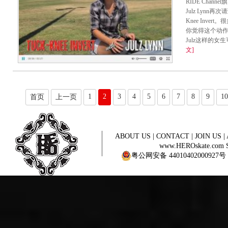
RIDE Channel
Julz Lynn再
Knee Inv
你觉得这个动
Julz这样的女
文]
1
2
3
4
5
6
7
8
9
10
首页
上一页
ABOUT US
|
CONTACT
|
JOIN US
|
www.HEROskate.com Sinc
粤公网安备 44010402000927号