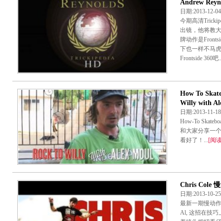
Andrew Reyn
日期:2013-12
今期高清Trickip
出镜，他将教大家Nol
牌动作是Fronts
下也一样不马虎，快
Frontside 360吧..
How To Ska
Willy with A
日期:2013-11
How-To Skat
和大家分享一个比较
看好了！...
[阅
Chris Cole
日期:2013-10-
最新一期慢动作是由
Al, 这招在