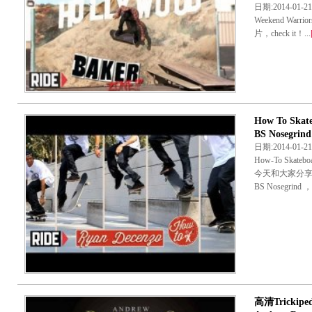
日期:2014-01
Weekend Warrior
片，check it！...
How To Ska
BS Nosegrind
日期:2014-01-
How-To Skate
今天和大家分享
BS Nosegrind
高清Trickiped