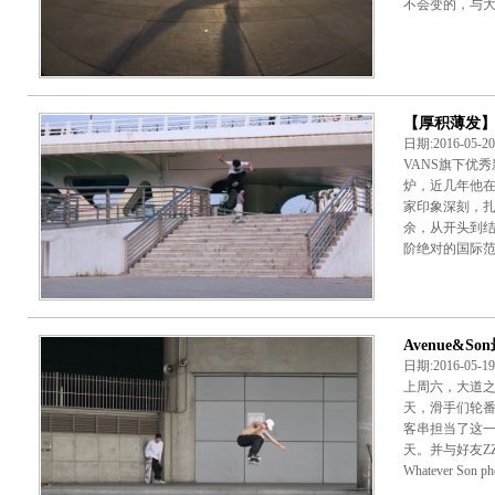
不会变的，与大家
【厚积薄发】
日期:2016-05-
VANS旗下优
炉，近几年他
家印象深刻，
余，从开头到结
阶绝对的国际范儿
Avenue&So
日期:2016-05-
上周六，大道之子
天，滑手们轮番
客串担当了这一天
天。并与好友Z
Whatever Son p