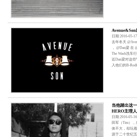
Avenue&S
日期:2016-05
去年冬天 @Avenu
， @Dan梁 在
The Wash
近Dan梁对这
入他们的B-Rod
当他踏出这
HERO主理人
日期:2016-05-
田军（Tim）
体不大，却玩
源于二十世纪