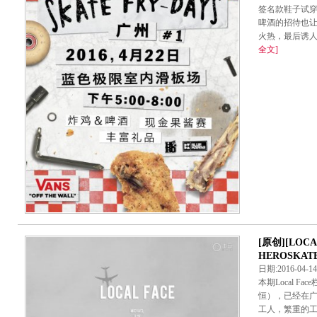
签名款鞋子试
啤酒的招待也
火热，最后诱人
全文]
[原创][LOCA
HEROSKAT
日期:2016-04-
本期Local F
恒），已经在广
工人，繁重的