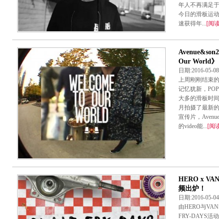
年人不再满足
今日的滑板运动
速获得年...
[阅
Avenue&so
Our World》
日期:2016-05-
上周刚刚结束的Ave
记忆犹新，PO
大多的滑板时
月拍摄了最新的素
宣传片，Aven
的video能...
[阅
HERO x V
频出炉！
日期:2016-05
由HERO与VA
FRY-DAYS