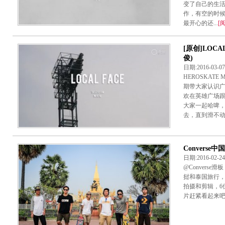
变了自己的生
作，有空的时
最开心的还...
[
[原创]LOC
俊)
日期:2016-03-
HEROSKATE 
期带大家认识广州
欢在英雄广场
大家一起哈啤
去，直到滑不动为
Converse
日期:2016-02-
@Converse滑
挝和泰国旅行，这次
拍摄和剪辑，6
片赶紧看起来吧！