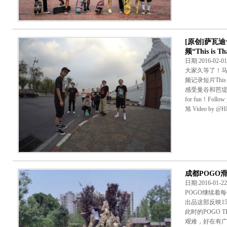
[原创]萨瓦迪卡
频“This is Th
日期:2016-02-
大家久等了！马上
频记录短片This 
感受曼谷和芭堤
for fun！Follo
旭 Video by @
成都POGO滑
日期:2016-01
POGO继续着
出品这部反映15
此时的POGO
艰难，好在有