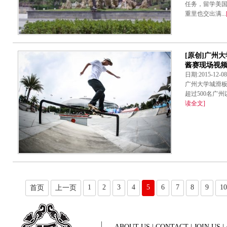
任务，留学美
重里也交出满...
[原创]广州大
酱赛现场视
日期:2015-12-
广州大学城滑板赛
超过500名广州
读全文]
1
2
3
4
5
6
7
8
9
10
首页
上一页
ABOUT US
|
CONTACT
|
JOIN US
|