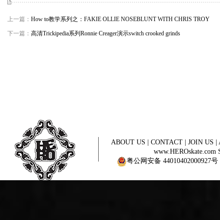
上一篇：
How to教学系列之：FAKIE OLLIE NOSEBLUNT WITH CHRIS TROY
下一篇：
高清Trickipedia系列Ronnie Creager演示switch crooked grinds
ABOUT US
|
CONTACT
|
JOIN US
|
www.HEROskate.com Sinc
粤公网安备 44010402000927号