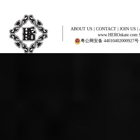
ABOUT US
|
CONTACT
|
JOIN US
|
www.HEROskate.com Sinc
粤公网安备 44010402000927号